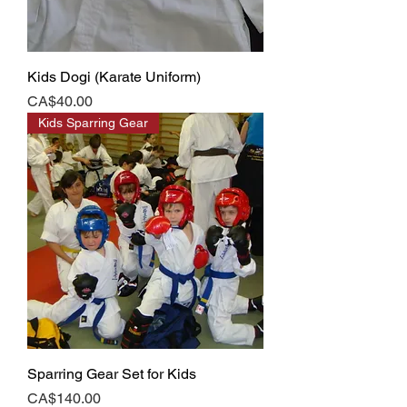
Kids Dogi (Karate Uniform)
Price
CA$40.00
Kids Sparring Gear
Sparring Gear Set for Kids
Price
CA$140.00